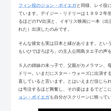
フィン役のジョン・ボイエガ
と同様、レイ役
ています。デイジー・リドリーは１９９２年
るほどのTV出演と、イギリス映画に一本（出
れた）出演したのみです。
そんな彼女も実は日本と縁があります。とい
もいひでぽろぽろ」の主人公岡島タエ子の声
５人の姉妹の末っ子で、父親がカメラマン、
ドリー。いまだにスター・ウォーズに出演す
直していると言います。とはいえまだ信じら
は号泣するほど興奮し、その姿はまるでどこ
ョン・ボイエガ
も自分がスクリーンに映って