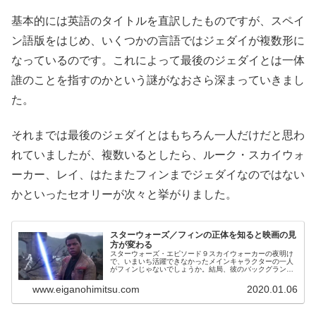
基本的には英語のタイトルを直訳したものですが、スペイ
ン語版をはじめ、いくつかの言語ではジェダイが複数形に
なっているのです。これによって最後のジェダイとは一体
誰のことを指すのかという謎がなおさら深まっていきまし
た。
それまでは最後のジェダイとはもちろん一人だけだと思わ
れていましたが、複数いるとしたら、ルーク・スカイウォ
ーカー、レイ、はたまたフィンまでジェダイなのではない
かといったセオリーが次々と挙がりました。
スターウォーズ／フィンの正体を知ると映画の見
方が変わる
スターウォーズ・エピソード９スカイウォーカーの夜明け
で、いまいち活躍できなかったメインキャラクターの一人
がフィンじゃないでしょうか。結局、彼のバックグランド
も謎を残したまま終わってしまいましたね。リーク情報に
よると、本作では実際フィンがフォ...
www.eiganohimitsu.com
2020.01.06