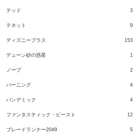
テッド
3
テネット
9
ディズニープラス
153
デューン砂の惑星
1
ノープ
2
バーニング
4
パンデミック
4
ファンタスティック・ビースト
12
ブレードランナー2049
5