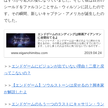
はすっかり老人の姿になっていました。そして彼は自分の
シールドをファルコンことサム・ウィルソンに託したので
す。その瞬間、新しいキャプテン・アメリカが誕生したの
でした。
エンドゲームのエンディングは映画アイアンマン
に全部出てるよ
アベンジャーズ・エンドゲームは一体どのように終わりを
迎えるのか。その答えは実は10年以上も前にすでに出てい
ます。しかし多くの人はそれに気づかないでいるのです。
というのも全ての答えは、マーベル・シネマティック・ユ
ニバースの一番最初の作品である...
www.eiganohimitsu.com
2019.04.24
＞＞
エンドゲームにビジョンが出ていない理由！二度と戻
ってこないの？
＞＞
【エンドゲーム】ソウルストーンは戻せるの？脚本家
が解説したよ
＞＞
エンドゲームのもう一つのラストにキャサリン・ラン