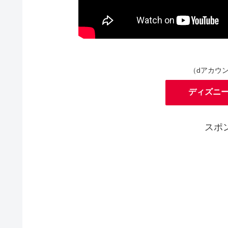
（dアカウ
ディズニ
スポ