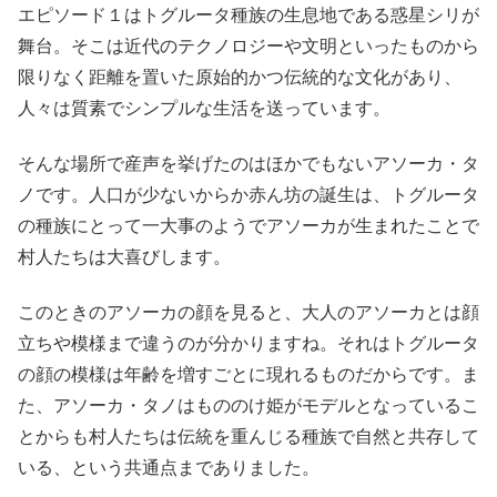
エピソード１はトグルータ種族の生息地である惑星シリが
舞台。そこは近代のテクノロジーや文明といったものから
限りなく距離を置いた原始的かつ伝統的な文化があり、
人々は質素でシンプルな生活を送っています。
そんな場所で産声を挙げたのはほかでもないアソーカ・タ
ノです。人口が少ないからか赤ん坊の誕生は、トグルータ
の種族にとって一大事のようでアソーカが生まれたことで
村人たちは大喜びします。
このときのアソーカの顔を見ると、大人のアソーカとは顔
立ちや模様まで違うのが分かりますね。それはトグルータ
の顔の模様は年齢を増すごとに現れるものだからです。ま
た、アソーカ・タノはもののけ姫がモデルとなっているこ
とからも村人たちは伝統を重んじる種族で自然と共存して
いる、という共通点までありました。