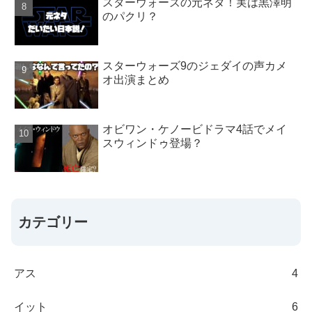
スターウォーズの元ネタ！実は黒澤明
のパクリ？
スターウォーズ9のジェダイの声カメ
オ出演まとめ
オビワン・ケノービドラマ4話でメイ
スウィンドゥ登場？
カテゴリー
アス
4
イット
6