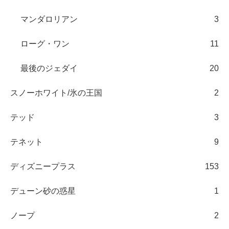
マンダロリアン
3
ローグ・ワン
11
最後のジェダイ
20
スノーホワイト/氷の王国
2
テッド
3
テネット
9
ディズニープラス
153
デューン砂の惑星
1
ノープ
2