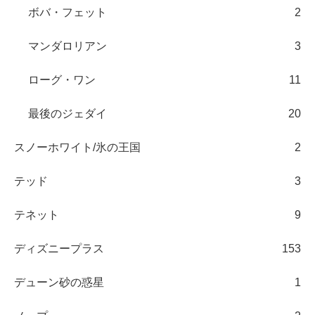
ボバ・フェット
2
マンダロリアン
3
ローグ・ワン
11
最後のジェダイ
20
スノーホワイト/氷の王国
2
テッド
3
テネット
9
ディズニープラス
153
デューン砂の惑星
1