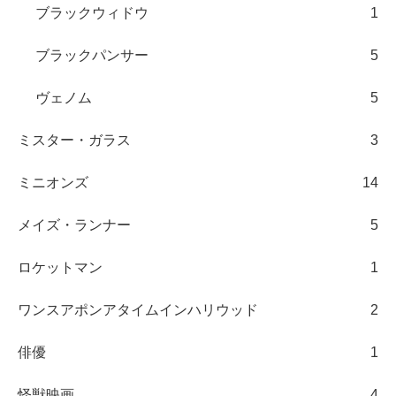
ブラックウィドウ
1
ブラックパンサー
5
ヴェノム
5
ミスター・ガラス
3
ミニオンズ
14
メイズ・ランナー
5
ロケットマン
1
ワンスアポンアタイムインハリウッド
2
俳優
1
怪獣映画
4