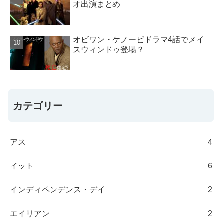
オ出演まとめ
オビワン・ケノービドラマ4話でメイ
スウィンドゥ登場？
カテゴリー
アス
4
イット
6
インディペンデンス・デイ
2
エイリアン
2