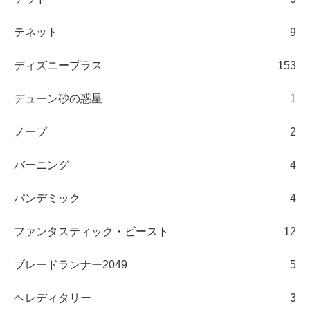
テネット
9
ディズニープラス
153
デューン砂の惑星
1
ノープ
2
バーニング
4
パンデミック
4
ファンタスティック・ビースト
12
ブレードランナー2049
5
ヘレディタリー
3