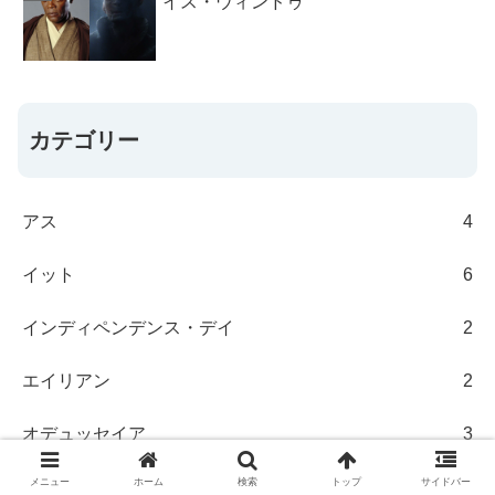
イス・ウィンドゥ
カテゴリー
アス
4
イット
6
インディペンデンス・デイ
2
エイリアン
2
オデュッセイア
3
メニュー
ホーム
検索
トップ
サイドバー
オールド
2