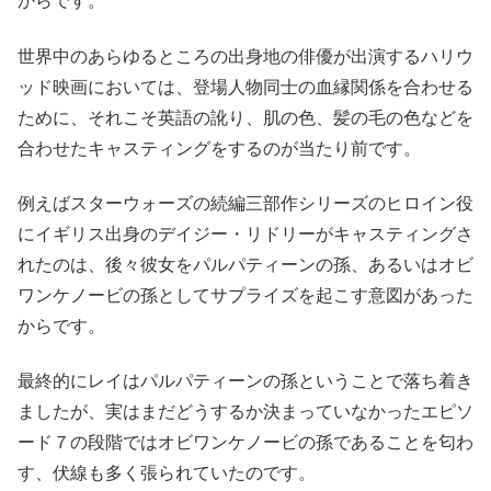
からです。
世界中のあらゆるところの出身地の俳優が出演するハリウ
ッド映画においては、登場人物同士の血縁関係を合わせる
ために、それこそ英語の訛り、肌の色、髪の毛の色などを
合わせたキャスティングをするのが当たり前です。
例えばスターウォーズの続編三部作シリーズのヒロイン役
にイギリス出身のデイジー・リドリーがキャスティングさ
れたのは、後々彼女をパルパティーンの孫、あるいはオビ
ワンケノービの孫としてサプライズを起こす意図があった
からです。
最終的にレイはパルパティーンの孫ということで落ち着き
ましたが、実はまだどうするか決まっていなかったエピソ
ード７の段階ではオビワンケノービの孫であることを匂わ
す、伏線も多く張られていたのです。