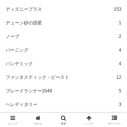
ディズニープラス
153
デューン砂の惑星
1
ノープ
2
バーニング
4
パンデミック
4
ファンタスティック・ビースト
12
ブレードランナー2049
5
ヘレディタリー
3
ペット
3
メニュー
ホーム
検索
トップ
サイドバー