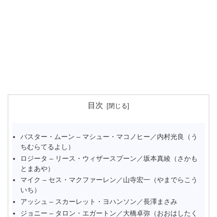
目次
バスター・ムーン – マシュー・マコノヒー／内村光良（う
ちむらてるよし）
ロジータ – リース・ウィザースプーン／坂本真綾（さかも
とまあや）
マイク – セス・マクファーレン／山寺宏一（やまでらこう
いち）
アッシュ – スカーレット・ヨハンソン／長澤まさみ
ジョニー – タロン・エガートン／大橋卓弥（おおはしたく