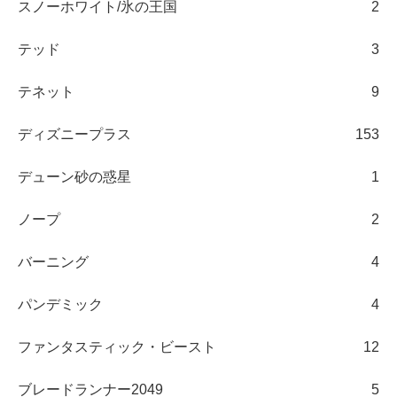
スノーホワイト/氷の王国
2
テッド
3
テネット
9
ディズニープラス
153
デューン砂の惑星
1
ノープ
2
バーニング
4
パンデミック
4
ファンタスティック・ビースト
12
ブレードランナー2049
5